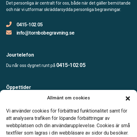
Det personliga är centralt för oss, både när det gäller bemötande
och när vi utformar skräddarsydda personliga begravningar.
0415-102 05
info@tornbobegravning.se
Jourtelefon
0415-102 05
Du når oss dygnet runt på
Öppettider
Måndag-Torsdag 09.00-15.00
Allmänt om cookies
Fredag 09.00-14.00
Telefonjour dygnet runt.
Vi använder cookies för förbättrad funktionalitet samt för
att analysera trafiken för löpande förbättringar av
webbplatsen och din användarupplevelse. Cookies är små
textfiler som lagras i din webbläsare av sidor du besöker.