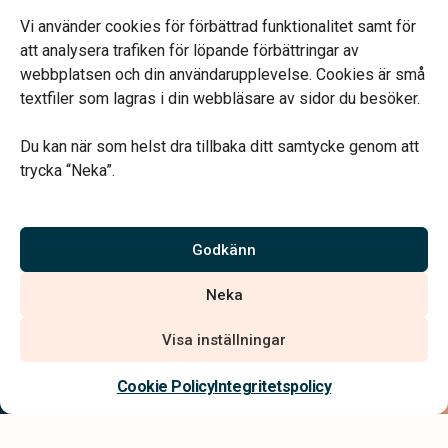
Telefonjour dygnet runt.
Vi använder cookies för förbättrad funktionalitet samt för
att analysera trafiken för löpande förbättringar av
webbplatsen och din användarupplevelse. Cookies är små
textfiler som lagras i din webbläsare av sidor du besöker.
Du kan när som helst dra tillbaka ditt samtycke genom att
Vårt systerbolag Verahill hjälper dig med familjejuridiken –
trycka “Neka”.
genom hela livet.
Varmt välkommen.
Godkänn
Vi är auktoriserade av Sveriges Begravningsbyråers Förbund och
Neka
har högt ställda krav på utbildning, kvalitet, miljö och arbetsmiljö.
Visa inställningar
Kontakta oss
Cookie Policy
Integritetspolicy