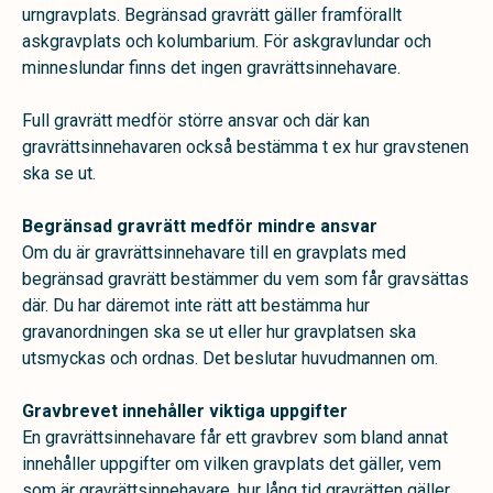
urngravplats. Begränsad gravrätt gäller framförallt
askgravplats och kolumbarium. För askgravlundar och
minneslundar finns det ingen gravrättsinnehavare.
Full gravrätt medför större ansvar och där kan
gravrättsinnehavaren också bestämma t ex hur gravstenen
ska se ut.
Begränsad gravrätt medför mindre ansvar
Om du är gravrättsinnehavare till en gravplats med
begränsad gravrätt bestämmer du vem som får gravsättas
där. Du har däremot inte rätt att bestämma hur
gravanordningen ska se ut eller hur gravplatsen ska
utsmyckas och ordnas. Det beslutar huvudmannen om.
Gravbrevet innehåller viktiga uppgifter
En gravrättsinnehavare får ett gravbrev som bland annat
innehåller uppgifter om
vilken gravplats det gäller, vem
som är gravrättsinnehavare, hur lång tid gravrätten gäller.