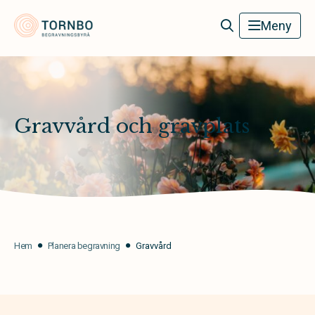
Tornbo Begravningsbyrå
Meny
Gravvård och gravplats
Hem
Planera begravning
Gravvård