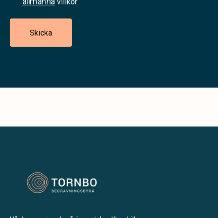
allmänna
villkor
Skicka