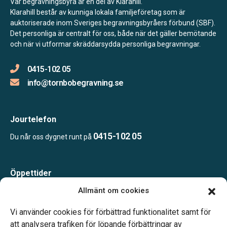
Vår begravningsbyrå är en del av Klarahill.
Klarahill består av kunniga lokala familjeföretag som är
auktoriserade inom Sveriges begravningsbyråers förbund (SBF).
Det personliga är centralt för oss, både när det gäller bemötande
och när vi utformar skräddarsydda personliga begravningar.
0415-102 05
info@tornbobegravning.se
Jourtelefon
0415-102 05
Du når oss dygnet runt på
Öppettider
Måndag-Torsdag 09.00-15.00
Allmänt om cookies
Fredag 09.00-14.00
Telefonjour dygnet runt.
Vi använder cookies för förbättrad funktionalitet samt för
att analysera trafiken för löpande förbättringar av