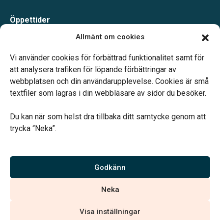
Öppettider
Måndag-Torsdag 09.00-15.00
Allmänt om cookies
Fredag 09.00-14.00
Telefonjour dygnet runt.
Vi använder cookies för förbättrad funktionalitet samt för
att analysera trafiken för löpande förbättringar av
webbplatsen och din användarupplevelse. Cookies är små
textfiler som lagras i din webbläsare av sidor du besöker.
Du kan när som helst dra tillbaka ditt samtycke genom att
Vårt systerbolag Verahill hjälper dig med familjejuridiken –
trycka “Neka”.
genom hela livet.
Varmt välkommen.
Godkänn
Vi är auktoriserade av Sveriges Begravningsbyråers Förbund och
Neka
har högt ställda krav på utbildning, kvalitet, miljö och arbetsmiljö.
Visa inställningar