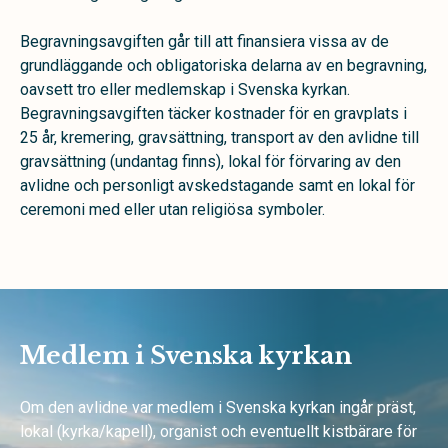
Begravningsavgiften går till att finansiera vissa av de
grundläggande och obligatoriska delarna av en begravning,
oavsett tro eller medlemskap i Svenska kyrkan.
Begravningsavgiften täcker kostnader för en gravplats i
25 år, kremering, gravsättning, transport av den avlidne till
gravsättning (undantag finns), lokal för förvaring av den
avlidne och personligt avskedstagande samt en lokal för
ceremoni med eller utan religiösa symboler.
Medlem i Svenska kyrkan
Om den avlidne var medlem i Svenska kyrkan ingår präst,
lokal (kyrka/kapell), organist och eventuellt kistbärare för