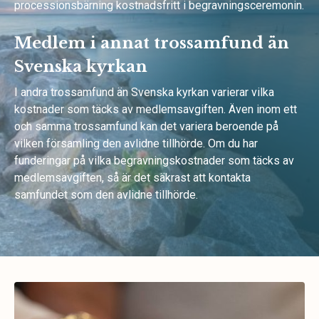
processionsbärning kostnadsfritt i begravningsceremonin.
Medlem i annat trossamfund än
Svenska kyrkan
I andra trossamfund än Svenska kyrkan varierar vilka
kostnader som täcks av medlemsavgiften. Även inom ett
och samma trossamfund kan det variera beroende på
vilken församling den avlidne tillhörde. Om du har
funderingar på vilka begravningskostnader som täcks av
medlemsavgiften, så är det säkrast att kontakta
samfundet som den avlidne tillhörde.