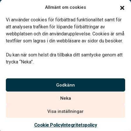
Måndag-Torsdag 09.00-15.00
Allmänt om cookies
Fredag 09.00-14.00
Telefonjour dygnet runt.
Vi använder cookies för förbättrad funktionalitet samt för
att analysera trafiken för löpande förbättringar av
webbplatsen och din användarupplevelse. Cookies är små
textfiler som lagras i din webbläsare av sidor du besöker.
Du kan när som helst dra tillbaka ditt samtycke genom att
Vårt systerbolag Verahill hjälper dig med familjejuridiken –
trycka “Neka”.
genom hela livet.
Varmt välkommen.
Godkänn
Vi är auktoriserade av Sveriges Begravningsbyråers Förbund och
Neka
har högt ställda krav på utbildning, kvalitet, miljö och arbetsmiljö.
Visa inställningar
Kontakta oss
Cookie Policy
Integritetspolicy