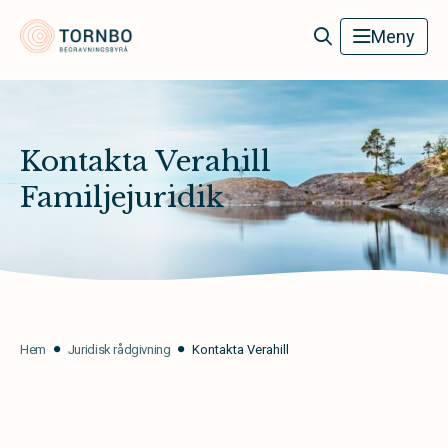
Tornbo Begravningsbyrå
Meny
Kontakta Verahill
Familjejuridik
Hem
Juridisk rådgivning
Kontakta Verahill