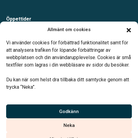
Öppettider
Måndag-Torsdag 09.00-15.00
Allmänt om cookies
Fredag 09.00-14.00
Telefonjour dygnet runt.
Vi använder cookies för förbättrad funktionalitet samt för
att analysera trafiken för löpande förbättringar av
webbplatsen och din användarupplevelse. Cookies är små
textfiler som lagras i din webbläsare av sidor du besöker.
Du kan när som helst dra tillbaka ditt samtycke genom att
Vårt systerbolag Verahill hjälper dig med familjejuridiken –
trycka “Neka”.
genom hela livet.
Varmt välkommen.
Godkänn
Vi är auktoriserade av Sveriges Begravningsbyråers Förbund och
Neka
har högt ställda krav på utbildning, kvalitet, miljö och arbetsmiljö.