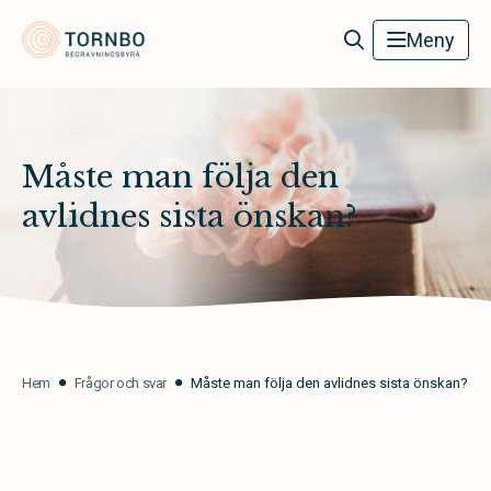
Tornbo Begravningsbyrå
Meny
Måste man följa den
avlidnes sista önskan?
Hem
Frågor och svar
Måste man följa den avlidnes sista önskan?