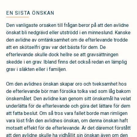
EN SISTA ÖNSKAN
Den vanligaste orsaken till frågan beror på att den avlidne
önskat bli nedgrävd eller utströdd i en minneslund. Kanske
den avlidne av omtänksamhet om de efterlevande trodde
att en skötselfri grav var det bästa för dem. De
efterlevande skulle dock hellre se att gravsättningen
skedde i en grav. Ibland finns det också redan en lämplig
grav i släkten eller i familjen.
Om den avlidnes önskan skapar oro och tveksamhet hos
de efterlevande bör man försöka tolka vad som låg bakom
önskemålet. Den avlidne kan genom sitt önskemål ha velat
underlätta för de efterlevande och göra det lättare för dem
att fatta beslut. Om så tros vara fallet borde man rimligen
vara löst från den avlidnes önskan, om denna önskan haft
motsatt effekt för de efterlevande. Är det däremot förstått
att den avlidne skulle ha vidhållit sin önskan även om den