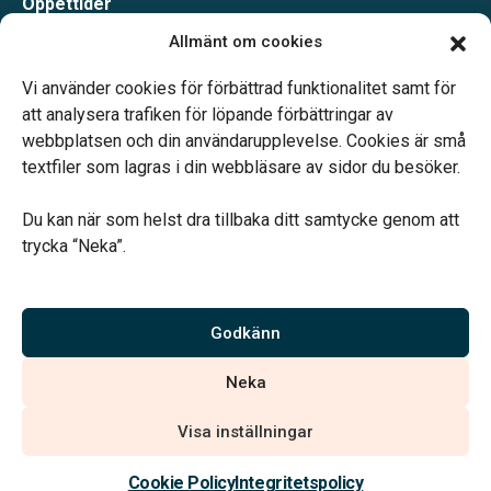
Öppettider
Måndag-Torsdag 09.00-15.00
Allmänt om cookies
Fredag 09.00-14.00
Telefonjour dygnet runt.
Vi använder cookies för förbättrad funktionalitet samt för
att analysera trafiken för löpande förbättringar av
webbplatsen och din användarupplevelse. Cookies är små
textfiler som lagras i din webbläsare av sidor du besöker.
Du kan när som helst dra tillbaka ditt samtycke genom att
Vårt systerbolag Verahill hjälper dig med familjejuridiken –
trycka “Neka”.
genom hela livet.
Varmt välkommen.
Godkänn
Vi är auktoriserade av Sveriges Begravningsbyråers Förbund och
Neka
har högt ställda krav på utbildning, kvalitet, miljö och arbetsmiljö.
Visa inställningar
Kontakta oss
Cookie Policy
Integritetspolicy