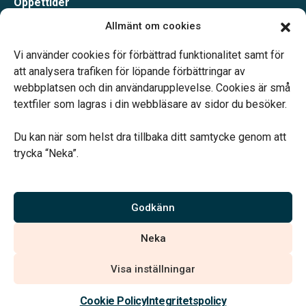
Öppettider
Måndag-Torsdag 09.00-15.00
Allmänt om cookies
Fredag 09.00-14.00
Telefonjour dygnet runt.
Vi använder cookies för förbättrad funktionalitet samt för
att analysera trafiken för löpande förbättringar av
webbplatsen och din användarupplevelse. Cookies är små
textfiler som lagras i din webbläsare av sidor du besöker.
Du kan när som helst dra tillbaka ditt samtycke genom att
Vårt systerbolag Verahill hjälper dig med familjejuridiken –
trycka “Neka”.
genom hela livet.
Varmt välkommen.
Godkänn
Vi är auktoriserade av Sveriges Begravningsbyråers Förbund och
Neka
har högt ställda krav på utbildning, kvalitet, miljö och arbetsmiljö.
Visa inställningar
Kontakta oss
Cookie Policy
Integritetspolicy