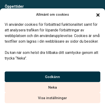
Öppettider
Måndag-Torsdag 09.00-15.00
Allmänt om cookies
Fredag 09.00-14.00
Telefonjour dygnet runt.
Vi använder cookies för förbättrad funktionalitet samt för
att analysera trafiken för löpande förbättringar av
webbplatsen och din användarupplevelse. Cookies är små
textfiler som lagras i din webbläsare av sidor du besöker.
Du kan när som helst dra tillbaka ditt samtycke genom att
Vårt systerbolag Verahill hjälper dig med familjejuridiken –
trycka “Neka”.
genom hela livet.
Varmt välkommen.
Godkänn
Vi är auktoriserade av Sveriges Begravningsbyråers Förbund och
Neka
har högt ställda krav på utbildning, kvalitet, miljö och arbetsmiljö.
Visa inställningar