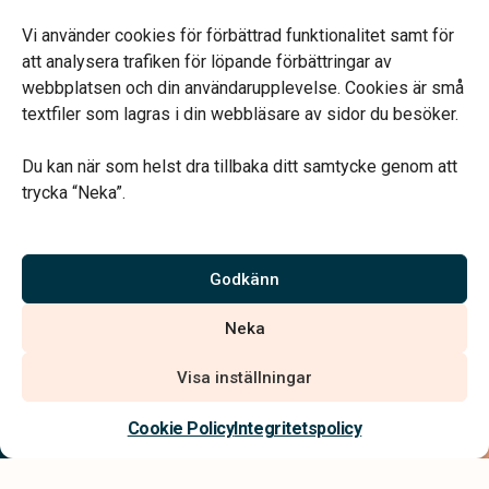
Fredag 09.00-14.00
Telefonjour dygnet runt.
Vi använder cookies för förbättrad funktionalitet samt för
att analysera trafiken för löpande förbättringar av
webbplatsen och din användarupplevelse. Cookies är små
textfiler som lagras i din webbläsare av sidor du besöker.
Du kan när som helst dra tillbaka ditt samtycke genom att
Vårt systerbolag Verahill hjälper dig med familjejuridiken –
trycka “Neka”.
genom hela livet.
Varmt välkommen.
Godkänn
Vi är auktoriserade av Sveriges Begravningsbyråers Förbund och
Neka
har högt ställda krav på utbildning, kvalitet, miljö och arbetsmiljö.
Visa inställningar
Kontakta oss
Cookie Policy
Integritetspolicy