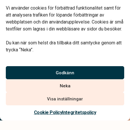
Fredag 09.00-14.00
Telefonjour dygnet runt.
Vi använder cookies för förbättrad funktionalitet samt för
att analysera trafiken för löpande förbättringar av
webbplatsen och din användarupplevelse. Cookies är små
textfiler som lagras i din webbläsare av sidor du besöker.
Du kan när som helst dra tillbaka ditt samtycke genom att
Vårt systerbolag Verahill hjälper dig med familjejuridiken –
trycka “Neka”.
genom hela livet.
Varmt välkommen.
Godkänn
Vi är auktoriserade av Sveriges Begravningsbyråers Förbund och
Neka
har högt ställda krav på utbildning, kvalitet, miljö och arbetsmiljö.
Visa inställningar
Kontakta oss
Cookie Policy
Integritetspolicy