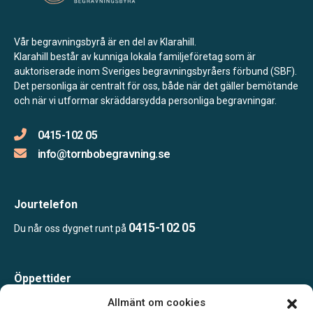
Vår begravningsbyrå är en del av Klarahill.
Klarahill består av kunniga lokala familjeföretag som är
auktoriserade inom Sveriges begravningsbyråers förbund (SBF).
Det personliga är centralt för oss, både när det gäller bemötande
och när vi utformar skräddarsydda personliga begravningar.
0415-102 05
info@tornbobegravning.se
Jourtelefon
0415-102 05
Du når oss dygnet runt på
Öppettider
Måndag-Torsdag 09.00-15.00
Allmänt om cookies