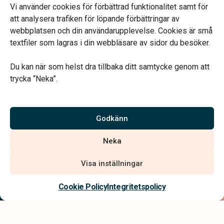
Telefonjour dygnet runt.
Vi använder cookies för förbättrad funktionalitet samt för
att analysera trafiken för löpande förbättringar av
webbplatsen och din användarupplevelse. Cookies är små
textfiler som lagras i din webbläsare av sidor du besöker.
Du kan när som helst dra tillbaka ditt samtycke genom att
Vårt systerbolag Verahill hjälper dig med familjejuridiken –
trycka “Neka”.
genom hela livet.
Varmt välkommen.
Godkänn
Vi är auktoriserade av Sveriges Begravningsbyråers Förbund och
Neka
har högt ställda krav på utbildning, kvalitet, miljö och arbetsmiljö.
Visa inställningar
Kontakta oss
Cookie Policy
Integritetspolicy