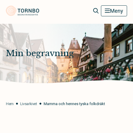
Tornbo Begravningsbyrå
Meny
Min begravning
Hem
Livsarkivet
Mamma och hennes tyska folkdräkt