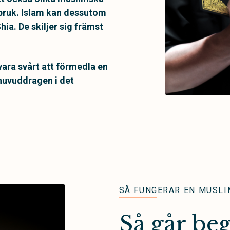
 bruk. Islam kan dessutom
hia. De skiljer sig främst
vara svårt att förmedla en
a huvuddragen i det
SÅ FUNGERAR EN MUSLI
Så går beg