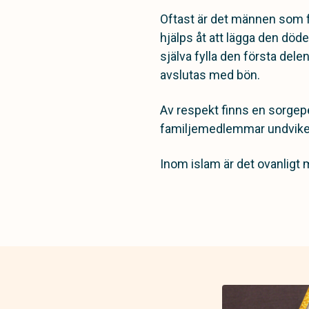
Oftast är det männen som f
hjälps åt att lägga den död
själva fylla den första de
avslutas med bön.
Av respekt finns en sorgep
familjemedlemmar undviker a
Inom islam är det ovanligt