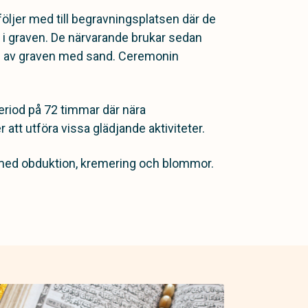
öljer med till begravningsplatsen där de
e i graven. De närvarande brukar sedan
len av graven med sand. Ceremonin
eriod på 72 timmar där nära
tt utföra vissa glädjande aktiviteter.
 med obduktion, kremering och blommor.