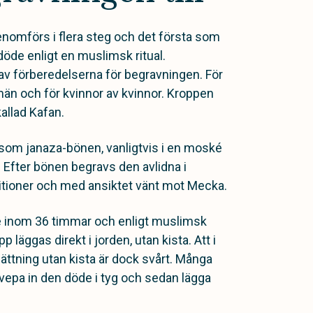
omförs i flera steg och det första som
döde enligt en muslimsk ritual.
 av förberedelserna för begravningen. För
än och för kvinnor av kvinnor. Kroppen
kallad Kafan.
 som janaza-bönen, vanligtvis i en moské
. Efter bönen begravs den avlidna i
itioner och med ansiktet vänt mot Mecka.
e inom 36 timmar och enligt muslimsk
 läggas direkt i jorden, utan kista. Att i
vsättning utan kista är dock svårt. Många
svepa in den döde i tyg och sedan lägga