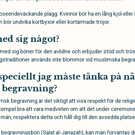
ppseendeväckande plagg. Kvinnor bör ha en lång kjol eller
 bör undvika kortbyxor eller kortärmade tröjor.
ed sig något?
r med sig böner för den avlidne och erbjuder stöd och tröst
ingstraditioner används inte blommor vid muslimska begra
speciellt jag måste tänka på nä
 begravning?
k begravning är det viktigt att visa respekt för de religi
ll exempel bra att vara medveten om att det under ceremoni
h män,
respektera detta och håll dig till den avsedda platse
egravningsbön (Salat al-Janazah), kan män förväntas de