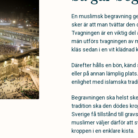
En muslimsk begravning gen
sker är att man tvättar den 
Tvagningen är en viktig del
män utförs tvagningen av m
kläs sedan i en vit klädnad 
Därefter hålls en bön, känd
eller på annan lämplig plats
enlighet med islamska trad
Begravningen ska helst sk
tradition ska den dödes kropp
Sverige få tillstånd till gra
muslimer väljer därför att 
kroppen i en enklare kista.