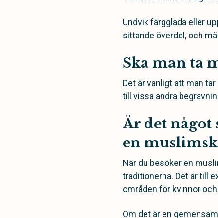
Undvik färgglada eller u
sittande överdel, och män
Ska man ta m
Det är vanligt att man ta
till vissa andra begravn
Är det något 
en muslimsk
När du besöker en muslims
traditionerna. Det är ti
områden för kvinnor oc
Om det är en gemensam b