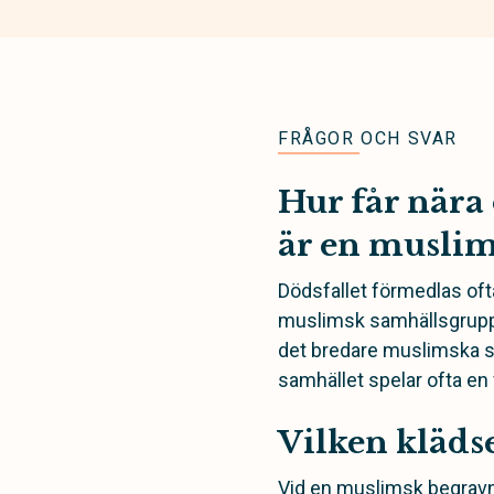
FRÅGOR OCH SVAR
Hur får nära 
är en muslim
Dödsfallet förmedlas oft
muslimsk samhällsgrupp el
det bredare muslimska s
samhället spelar ofta en v
Vilken kläds
Vid en muslimsk begravni