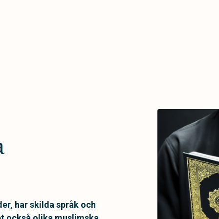
a
er, har skilda språk och
det också olika muslimska