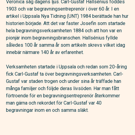
Veronica såg dagens ljus. Carl-Gustaf Hallsénius föddes
1903 och var begravningsentreprenör i över 60 år. I en
artikel i Uppsala Nya Tidning (UNT) 1984 berättade han hur
historien började. Att det var faster Josefin som startade
hela begravningsverksamheten 1884 och att hon var en
pionjär inom begravningsbranschen. Hallsénius fyllde
således 100 år samma år som artikeln skrevs vilket idag
innebär närmare 140 år av erfarenhet.
Verksamheten startade i Uppsala och redan som 20-åring
fick Carl-Gustaf ta över begravningsverksamheten. Carl-
Gustaf var staden trogen och under sina år träffade han
många familjer och följde deras livsöden. Har man fått
förtroende för en begravningsentreprenör återkommer
man gärna och rekordet för Carl-Gustaf var 40
begravningar inom en och samma släkt.