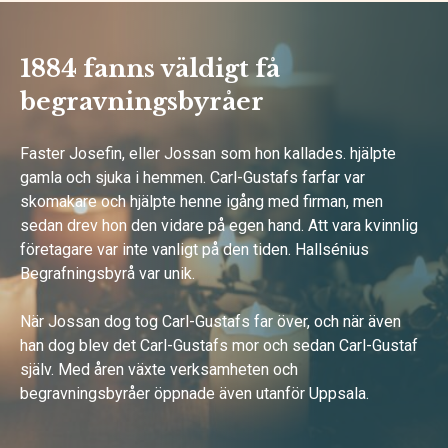
1884 fanns väldigt få
begravningsbyråer
Faster Josefin, eller Jossan som hon kallades. hjälpte
gamla och sjuka i hemmen. Carl-Gustafs farfar var
skomakare och hjälpte henne igång med firman, men
sedan drev hon den vidare på egen hand. Att vara kvinnlig
företagare var inte vanligt på den tiden. Hallsénius
Begrafningsbyrå var unik.
När Jossan dog tog Carl-Gustafs far över, och när även
han dog blev det Carl-Gustafs mor och sedan Carl-Gustaf
själv. Med åren växte verksamheten och
begravningsbyråer öppnade även utanför Uppsala.