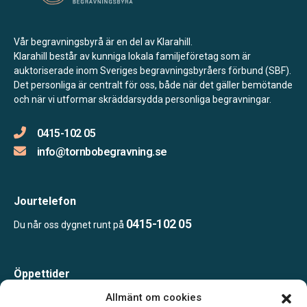
Vår begravningsbyrå är en del av Klarahill.
Klarahill består av kunniga lokala familjeföretag som är
auktoriserade inom Sveriges begravningsbyråers förbund (SBF).
Det personliga är centralt för oss, både när det gäller bemötande
och när vi utformar skräddarsydda personliga begravningar.
0415-102 05
info@tornbobegravning.se
Jourtelefon
0415-102 05
Du når oss dygnet runt på
Öppettider
Måndag-Torsdag 09.00-15.00
Allmänt om cookies