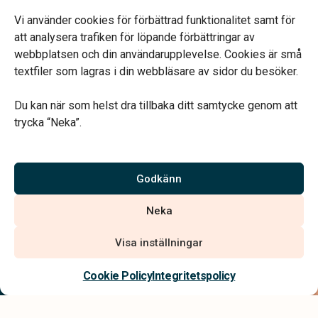
Fredag 09.00-14.00
Telefonjour dygnet runt.
Vi använder cookies för förbättrad funktionalitet samt för
att analysera trafiken för löpande förbättringar av
webbplatsen och din användarupplevelse. Cookies är små
textfiler som lagras i din webbläsare av sidor du besöker.
Du kan när som helst dra tillbaka ditt samtycke genom att
Vårt systerbolag Verahill hjälper dig med familjejuridiken –
trycka “Neka”.
genom hela livet.
Varmt välkommen.
Godkänn
Vi är auktoriserade av Sveriges Begravningsbyråers Förbund och
Neka
har högt ställda krav på utbildning, kvalitet, miljö och arbetsmiljö.
Visa inställningar
Kontakta oss
Cookie Policy
Integritetspolicy