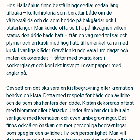
Hos Hallsénius finns beställningssedlar sedan lång
tillbaka – kulturhistoria som berättar både om de
välbeställda och de som bodde på bakgårdar och i
statarlängor. Man kunde ofta se bl a på likvagnen vilken
status den döde hade haft – från en vag med tofsar och
plymer och en kusk med hög hatt, till en enkel kärra med
kusk i vanliga kläder. Gravölen kunde vara i tre dagar och
maten dekorerades – tårtor med svarta kors i
sockerglasyr och konfekt insvept i svart papper med
änglar på.
Oavsett om det ska vara en kistbegravning eller kremation
behövs en kista. Detta med respekt för både den avlidne
och de som ska hantera den döde. Kistan dekoreras oftast
med blommor eller bårtäcke. Under åren har det blivit allt
vanligare med kremation och även urnbegravningar. Det
finns också en önskan om mer personliga begravningar
som speglar den avlidnes liv och personlighet. Man vill