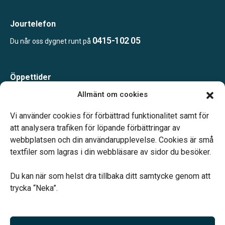
Jourtelefon
0415-102 05
Du når oss dygnet runt på
Öppettider
Måndag-Torsdag 09.00-15.00
Allmänt om cookies
Fredag 09.00-14.00
Telefonjour dygnet runt.
Vi använder cookies för förbättrad funktionalitet samt för
att analysera trafiken för löpande förbättringar av
webbplatsen och din användarupplevelse. Cookies är små
textfiler som lagras i din webbläsare av sidor du besöker.
Du kan när som helst dra tillbaka ditt samtycke genom att
Vårt systerbolag Verahill hjälper dig med familjejuridiken –
trycka “Neka”.
genom hela livet.
Varmt välkommen.