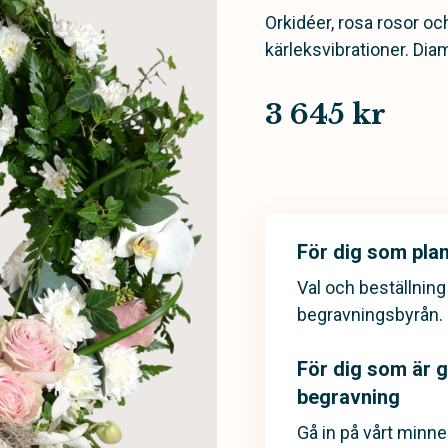
Orkidéer, rosa rosor oc
kärleksvibrationer. Dia
3 645 kr
För dig som pla
Val och beställnin
begravningsbyrån.
För dig som är gä
begravning
Gå in på vårt minn