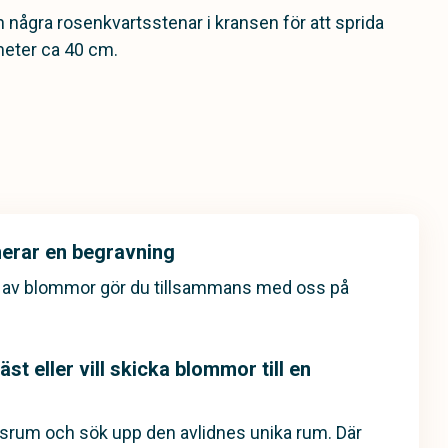
h några rosenkvartsstenar i kransen för att sprida
meter ca 40 cm.
nerar en begravning
g av blommor gör du tillsammans med oss på
st eller vill skicka blommor till en
esrum och sök upp den avlidnes unika rum. Där