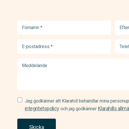
Förnamn
Efter
(Required)
(Requir
E-
Telef
postadress
(Requir
(Required)
Meddelande
Samtycke
Jag godkänner att Klarahill behandlar mina personup
(Required)
integritetspolicy
Klarahills allm
och jag godkänner
Skicka