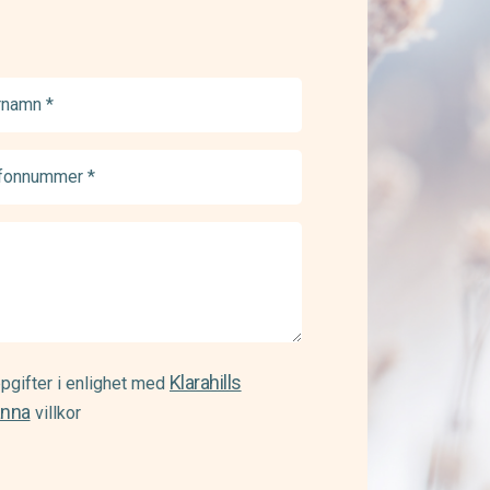
namn
ed)
onnummer
ed)
Klarahills
pgifter i enlighet med
änna
villkor