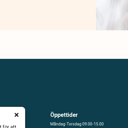
Öppettider
m är
Måndag-Torsdag 09.00-15.00
 för att