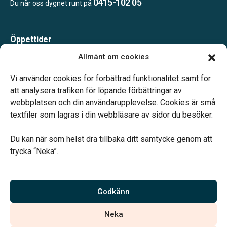
0415-102 05
Du når oss dygnet runt på
Öppettider
Måndag-Torsdag 09.00-15.00
Allmänt om cookies
Fredag 09.00-14.00
Telefonjour dygnet runt.
Vi använder cookies för förbättrad funktionalitet samt för
att analysera trafiken för löpande förbättringar av
webbplatsen och din användarupplevelse. Cookies är små
textfiler som lagras i din webbläsare av sidor du besöker.
Du kan när som helst dra tillbaka ditt samtycke genom att
Vårt systerbolag Verahill hjälper dig med familjejuridiken –
trycka “Neka”.
genom hela livet.
Varmt välkommen.
Godkänn
Vi är auktoriserade av Sveriges Begravningsbyråers Förbund och
Neka
har högt ställda krav på utbildning, kvalitet, miljö och arbetsmiljö.