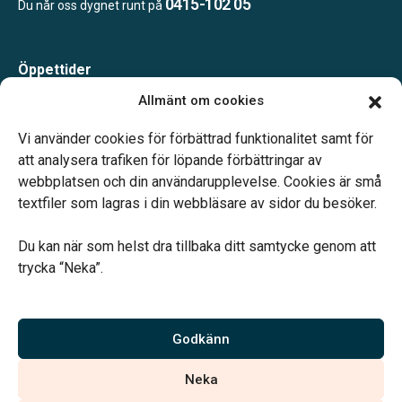
0415-102 05
Du når oss dygnet runt på
Öppettider
Måndag-Torsdag 09.00-15.00
Allmänt om cookies
Fredag 09.00-14.00
Telefonjour dygnet runt.
Vi använder cookies för förbättrad funktionalitet samt för
att analysera trafiken för löpande förbättringar av
webbplatsen och din användarupplevelse. Cookies är små
textfiler som lagras i din webbläsare av sidor du besöker.
Du kan när som helst dra tillbaka ditt samtycke genom att
Vårt systerbolag Verahill hjälper dig med familjejuridiken –
trycka “Neka”.
genom hela livet.
Varmt välkommen.
Godkänn
Vi är auktoriserade av Sveriges Begravningsbyråers Förbund och
Neka
har högt ställda krav på utbildning, kvalitet, miljö och arbetsmiljö.