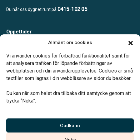
0415-102 05
Du når oss dygnet runt på
Öppettider
Måndag-Torsdag 09.00-15.00
Allmänt om cookies
Fredag 09.00-14.00
Telefonjour dygnet runt.
Vi använder cookies för förbättrad funktionalitet samt för
att analysera trafiken för löpande förbättringar av
webbplatsen och din användarupplevelse. Cookies är små
textfiler som lagras i din webbläsare av sidor du besöker.
Du kan när som helst dra tillbaka ditt samtycke genom att
Vårt systerbolag Verahill hjälper dig med familjejuridiken –
trycka “Neka”.
genom hela livet.
Varmt välkommen.
Godkänn
Vi är auktoriserade av Sveriges Begravningsbyråers Förbund och
Neka
har högt ställda krav på utbildning, kvalitet, miljö och arbetsmiljö.