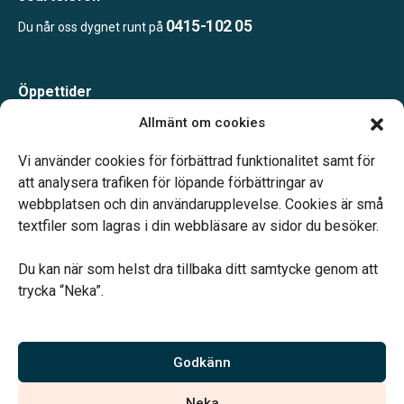
0415-102 05
Du når oss dygnet runt på
Öppettider
Måndag-Torsdag 09.00-15.00
Allmänt om cookies
Fredag 09.00-14.00
Telefonjour dygnet runt.
Vi använder cookies för förbättrad funktionalitet samt för
att analysera trafiken för löpande förbättringar av
webbplatsen och din användarupplevelse. Cookies är små
textfiler som lagras i din webbläsare av sidor du besöker.
Du kan när som helst dra tillbaka ditt samtycke genom att
Vårt systerbolag Verahill hjälper dig med familjejuridiken –
trycka “Neka”.
genom hela livet.
Varmt välkommen.
Godkänn
Vi är auktoriserade av Sveriges Begravningsbyråers Förbund och
Neka
har högt ställda krav på utbildning, kvalitet, miljö och arbetsmiljö.