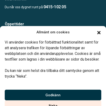
0415-102 05
Du når oss dygnet runt på
Öppettider
Måndag-Torsdag 09.00-15.00
Allmänt om cookies
Fredag 09.00-14.00
Telefonjour dygnet runt.
Vi använder cookies för förbättrad funktionalitet samt för
att analysera trafiken för löpande förbättringar av
webbplatsen och din användarupplevelse. Cookies är små
textfiler som lagras i din webbläsare av sidor du besöker.
Du kan när som helst dra tillbaka ditt samtycke genom att
Vårt systerbolag Verahill hjälper dig med familjejuridiken –
trycka “Neka”.
genom hela livet.
Varmt välkommen.
Godkänn
Vi är auktoriserade av Sveriges Begravningsbyråers Förbund och
Neka
har högt ställda krav på utbildning, kvalitet, miljö och arbetsmiljö.