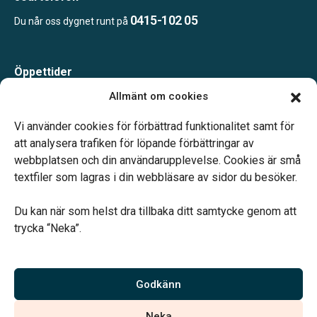
0415-102 05
Du når oss dygnet runt på
Öppettider
Måndag-Torsdag 09.00-15.00
Allmänt om cookies
Fredag 09.00-14.00
Telefonjour dygnet runt.
Vi använder cookies för förbättrad funktionalitet samt för
att analysera trafiken för löpande förbättringar av
webbplatsen och din användarupplevelse. Cookies är små
textfiler som lagras i din webbläsare av sidor du besöker.
Du kan när som helst dra tillbaka ditt samtycke genom att
Vårt systerbolag Verahill hjälper dig med familjejuridiken –
trycka “Neka”.
genom hela livet.
Varmt välkommen.
Godkänn
Vi är auktoriserade av Sveriges Begravningsbyråers Förbund och
Neka
har högt ställda krav på utbildning, kvalitet, miljö och arbetsmiljö.